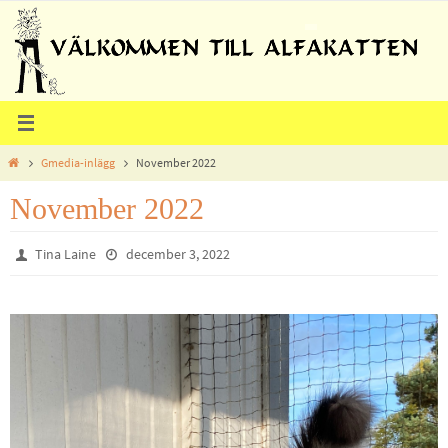
Hoppa
till
innehållet
Home
Gmedia-inlägg
November 2022
November 2022
Tina Laine
december 3, 2022