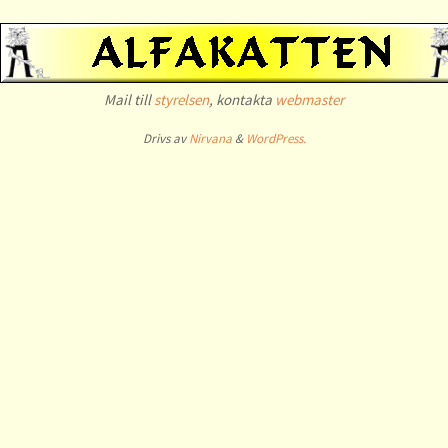
Mail till
styrelsen
, kontakta
webmaster
Drivs av
Nirvana
&
WordPress.