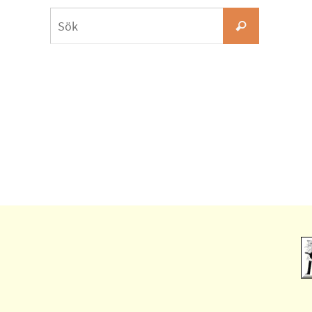
Search
Sök
for: