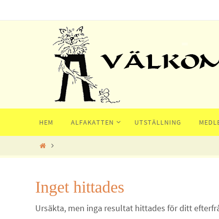
Hoppa
till
innehållet
Hoppa
HEM
ALFAKATTEN
UTSTÄLLNING
MEDL
till
innehållet
Home
Inget hittades
Ursäkta, men inga resultat hittades för ditt efterfr