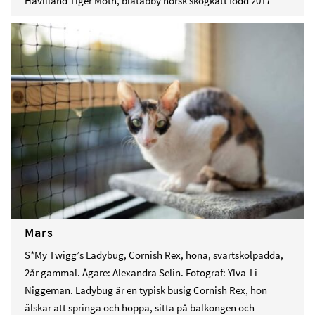
Havilland Tiger Moth, blåtabby norsk skogkatt född 2017
Mars
S*My Twigg’s Ladybug, Cornish Rex, hona, svartskölpadda,
2år gammal. Ägare: Alexandra Selin. Fotograf: Ylva-Li
Niggeman. Ladybug är en typisk busig Cornish Rex, hon
älskar att springa och hoppa, sitta på balkongen och