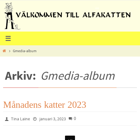
Hoppa
till
innehållet
Home
Gmedia-album
Arkiv:
Gmedia-album
Månadens katter 2023
0
Tina Laine
januari 3, 2023