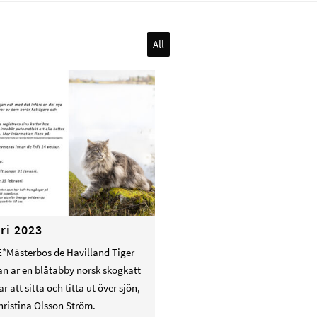
All
ri 2023
E*Mästerbos de Havilland Tiger
an är en blåtabby norsk skogkatt
r att sitta och titta ut över sjön,
hristina Olsson Ström.