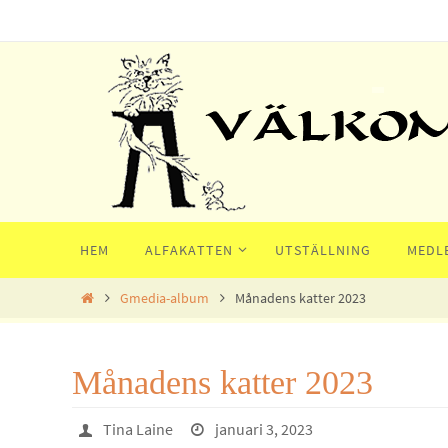
Hoppa
till
innehållet
Hoppa
HEM
ALFAKATTEN
UTSTÄLLNING
MEDL
till
innehållet
Home
Gmedia-album
Månadens katter 2023
Månadens katter 2023
Tina Laine
januari 3, 2023