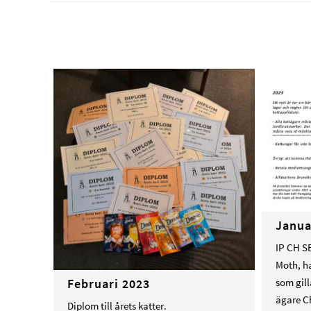
Janua
IP CH S
Moth, h
Februari 2023
som gilla
ägare C
Diplom till årets katter.