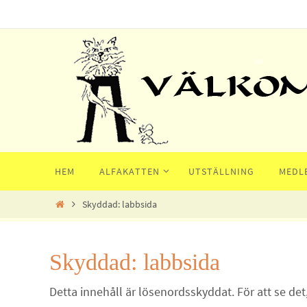
Hoppa
till
innehållet
Hoppa
HEM
ALFAKATTEN
UTSTÄLLNING
MEDL
till
innehållet
Home
Skyddad: labbsida
Skyddad: labbsida
Detta innehåll är lösenordsskyddat. För att se det