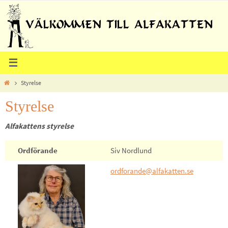
Hoppa
till
innehållet
Home
Styrelse
Styrelse
Alfakattens styrelse
Ordförande
Siv Nordlund
ordforande@alfakatten.se