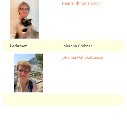
stagnelid@gmail.com
Ledamot
Johanna Grebner
johanna@alfakatten.se