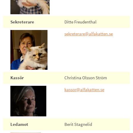
Sekreterare
Ditte Freudenthal
sekreterare@alfakatten.se
Kassör
Christina Olsson Ström
kassor@alfakatten.se
Ledamot
Berit Stagnelid