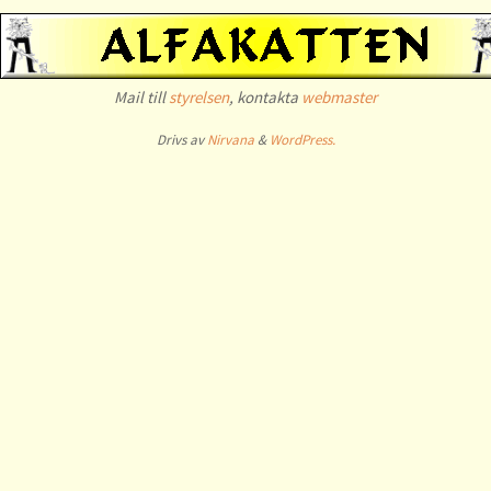
Mail till
styrelsen
, kontakta
webmaster
Drivs av
Nirvana
&
WordPress.