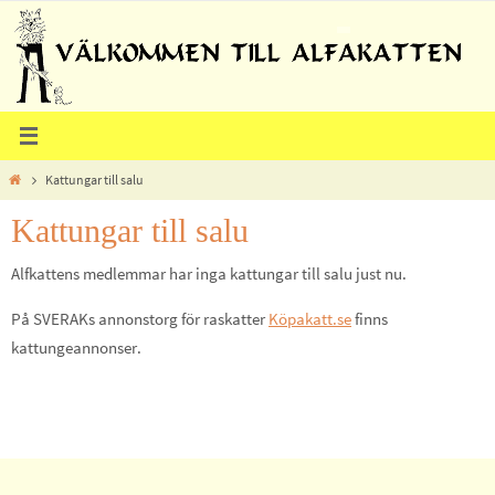
Hoppa
till
innehållet
Home
Kattungar till salu
Kattungar till salu
Alfkattens medlemmar har inga kattungar till salu just nu.
På SVERAKs annonstorg för raskatter
Köpakatt.se
finns
kattungeannonser.