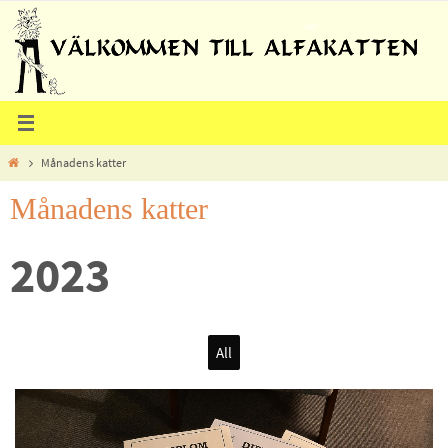
Hoppa
till
innehållet
Home
Månadens katter
Månadens katter
2023
All