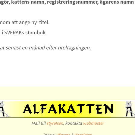
rangör, kattens namn, registreringsnummer, ägarens namn
nom att ange ny titel.
ln i SVERAKs stambok.
kat senast en månad efter titeltagningen.
Mail till
styrelsen
, kontakta
webmaster
Drivs av
Nirvana
&
WordPress.