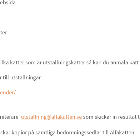
websida.
ter.
lka katter som är utställningskatter så kan du anmäla katt ti
till utställningar
lender/
kreterare
utstallning@alfakatten.se
som skickar in resultat t
kickar kopior på samtliga bedömningssedlar till Alfakatten.