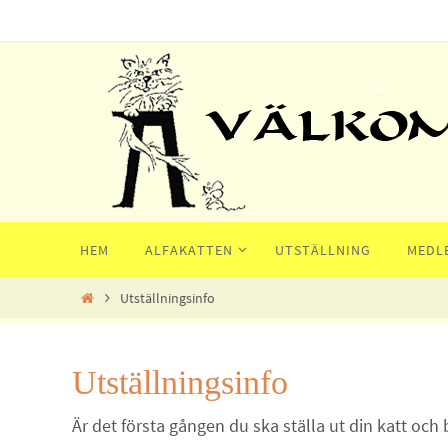
Hoppa
till
innehållet
Hoppa
HEM
ALFAKATTEN
UTSTÄLLNING
MEDL
till
innehållet
Home
Utställningsinfo
Utställningsinfo
Är det första gången du ska ställa ut din katt och