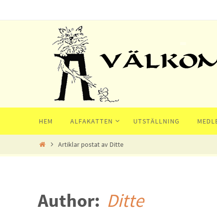
Hoppa
till
innehållet
Hoppa
HEM
ALFAKATTEN
UTSTÄLLNING
MEDL
till
innehållet
Home
Artiklar postat av Ditte
Author:
Ditte