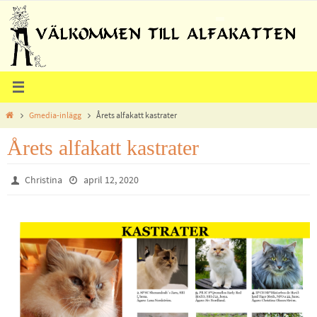
Hoppa
till
innehållet
Home
Gmedia-inlägg
Årets alfakatt kastrater
Årets alfakatt kastrater
Christina
april 12, 2020