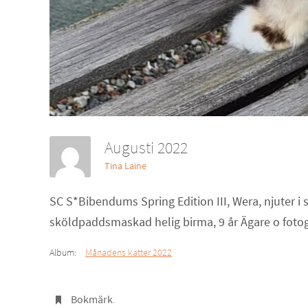
Augusti 2022
Tina Laine
SC S*Bibendums Spring Edition III, Wera, njuter 
sköldpaddsmaskad helig birma, 9 år Ägare o fotog
Album:
Månadens katter 2022
Bokmärk
.