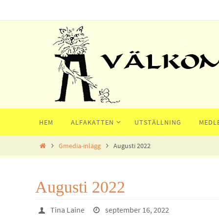
Hoppa
till
innehållet
Hoppa
HEM
ALFAKATTEN
UTSTÄLLNING
MEDL
till
innehållet
Home
Gmedia-inlägg
Augusti 2022
Augusti 2022
Tina Laine
september 16, 2022