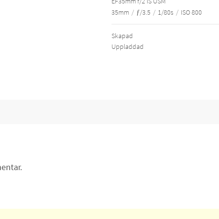
EF35mm f/2 IS USM
35mm
/
ƒ/3.5
/
1/80s
/
ISO 800
Skapad
Uppladdad
entar.