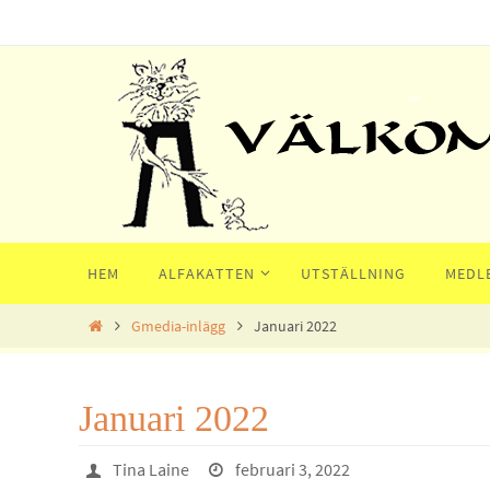
Hoppa
till
innehållet
Hoppa
HEM
ALFAKATTEN
UTSTÄLLNING
MEDL
till
innehållet
Home
Gmedia-inlägg
Januari 2022
Januari 2022
Tina Laine
februari 3, 2022