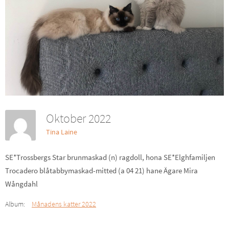
Oktober 2022
Tina Laine
SE*Trossbergs Star brunmaskad (n) ragdoll, hona SE*Elghfamiljen
Trocadero blåtabbymaskad-mitted (a 04 21) hane Ägare Mira
Wångdahl
Album:
Månadens katter 2022