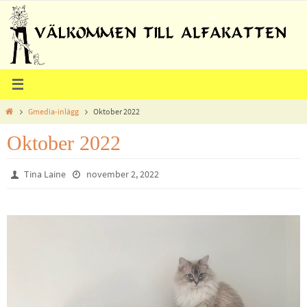
Hoppa
till
innehållet
Home
Gmedia-inlägg
Oktober 2022
Oktober 2022
Tina Laine
november 2, 2022