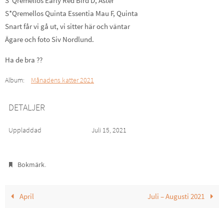
S*Qremellos Early Red Bird D, Äster
S*Qremellos Quinta Essentia Mau F, Quinta
Snart får vi gå ut, vi sitter här och väntar
Ägare och foto Siv Nordlund.
Ha de bra ??
Album:
Månadens katter 2021
DETALJER
Uppladdad
Juli 15, 2021
.
Bokmärk
April
Juli – Augusti 2021